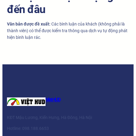
đến đâu
Văn bản được đề xuất:
Các bình luận của khách (không phải là
thành viên) có thể được kiểm tra thông qua dịch vụ tự động phát
hiện bình luận rác.
Việt HUD
KĐT Mậu Lương, Kiến Hưng, Hà Đông, Hà Nội
Hotline: 098.188.6653