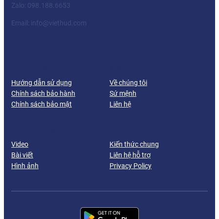
Zalo: 098.188.6653
Email:
info@viethud.com
Facebook
Twitter
YouTube
LinkedIn
SẢN PHẨM
CÔNG TY
Hướng dẫn sử dụng
Về chúng tôi
Chính sách bảo hành
Sứ mệnh
Chính sách bảo mật
Liên hệ
TÀI NGUYÊN
HỖ TRỢ
Video
Kiến thức chung
Bài viết
Liên hệ hỗ trợ
Hình ảnh
Privacy Policy